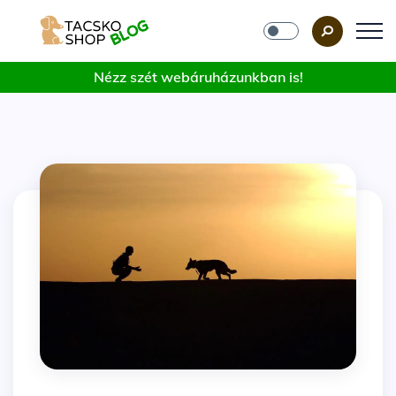
Nézz szét webáruházunkban is!