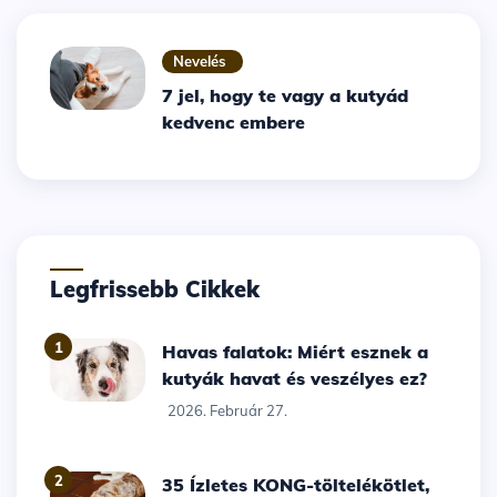
Nevelés
7 jel, hogy te vagy a kutyád
kedvenc embere
Legfrissebb Cikkek
1
Havas falatok: Miért esznek a
kutyák havat és veszélyes ez?
2026. Február 27.
2
35 Ízletes KONG-töltelékötlet,