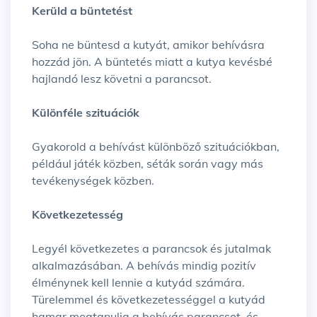
Kerüld a büntetést
Soha ne büntesd a kutyát, amikor behívásra
hozzád jön. A büntetés miatt a kutya kevésbé
hajlandó lesz követni a parancsot.
Különféle szituációk
Gyakorold a behívást különböző szituációkban,
például játék közben, séták során vagy más
tevékenységek közben.
Következetesség
Legyél következetes a parancsok és jutalmak
alkalmazásában. A behívás mindig pozitív
élménynek kell lennie a kutyád számára.
Türelemmel és következetességgel a kutyád
hamar megtanulja a behívás parancsot, és