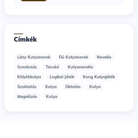
Címkék
Lány Kutyanevek
Fiú Kutyanevek
Nevelés
Gondozás
Tacskó
Kutyanevelés
Kölyökkutya
Logikai Játék
Kong Kutyajáték
Szoktatás
Kutya
Oktatás
Kutya
Megelőzés
Kutya