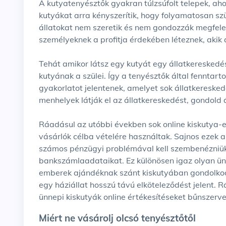
A kutyatenyésztők gyakran túlzsúfolt telepek, ah
kutyákat arra kényszerítik, hogy folyamatosan s
állatokat nem szeretik és nem gondozzák megfele
személyeknek a profitja érdekében léteznek, akik
Tehát amikor látsz egy kutyát egy állatkereskedé
kutyának a szülei. Így a tenyésztők által fenntart
gyakorlatot jelentenek, amelyet sok állatkereske
menhelyek látják el az állatkereskedést, gondold át
Ráadásul az utóbbi években sok online kiskutya-e
vásárlók célba vételére használtak. Sajnos ezek 
számos pénzügyi problémával kell szembenézniük
bankszámlaadataikat. Ez különösen igaz olyan ün
emberek ajándéknak szánt kiskutyában gondolkod
egy háziállat hosszú távú elköteleződést jelent.
ünnepi kiskutyák online értékesítéseket bűnszerve
Miért ne vásárolj olcsó tenyésztőtől