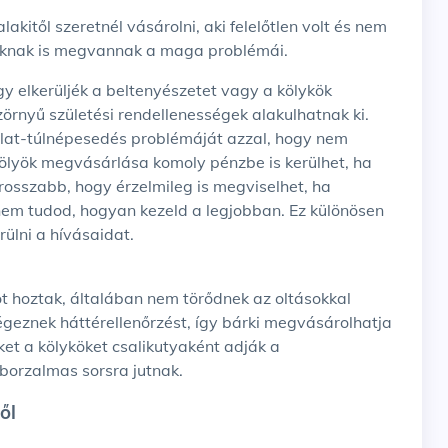
ásoknak is megvannak a maga problémái.
rnyű születési rendellenességek alakulhatnak ki.
állat-túlnépesedés problémáját azzal, hogy nem
 kölyök megvásárlása komoly pénzbe is kerülhet, ha
 rosszabb, hogy érzelmileg is megviselhet, ha
em tudod, hogyan kezeld a legjobban. Ez különösen
rülni a hívásaidat.
égeznek háttérellenőrzést, így bárki megvásárolhatja
ket a kölyköket csalikutyaként adják a
borzalmas sorsra jutnak.
ől