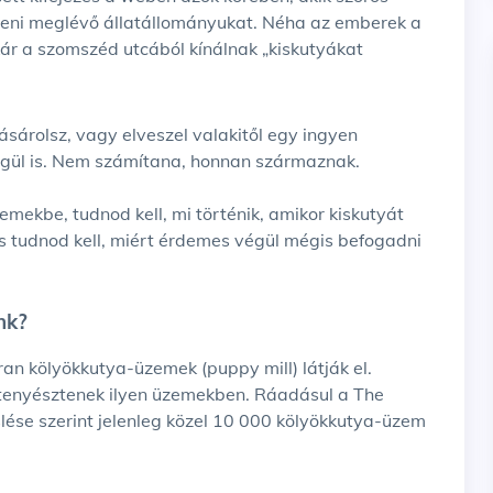
íteni meglévő állatállományukat. Néha az emberek a
r a szomszéd utcából kínálnak „kiskutyákat
égül is. Nem számítana, honnan származnak.
mekbe, tudnod kell, mi történik, amikor kiskutyát
is tudnod kell, miért érdemes végül mégis befogadni
nk?
t tenyésztenek ilyen üzemekben. Ráadásul a The
lése szerint jelenleg közel 10 000 kölyökkutya-üzem