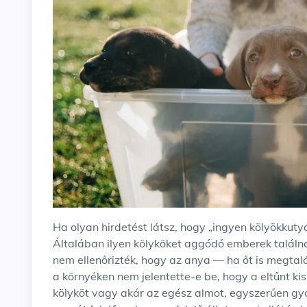
Ha olyan hirdetést látsz, hogy „ingyen kölyökkutyák”, ne hagyd figyelmen kívül a riasztó jeleket.
Általában ilyen kölyköket aggódó emberek találna
nem ellenőrizték, hogy az anya — ha őt is megtal
a környéken nem jelentette-e be, hogy a eltűnt kis
kölyköt vagy akár az egész almot, egyszerűen gy