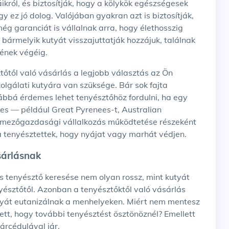
 ez jó dolog. Valójában gyakran azt is biztosítják,
ég garanciát is vállalnak arra, hogy élethosszig
 bármelyik kutyát visszajuttatják hozzájuk, találnak
etének végéig.
zolgálati kutyára van szüksége. Bár sok fajta
vábbá érdemes lehet tenyésztőhöz fordulni, ha egy
es — például Great Pyrenees-t, Australian
y mezőgazdasági vállalkozás működtetése részeként
ra tenyésztettek, hogy nyájat vagy marhát védjen.
ásárlásnak
észtőtől. Azonban a tenyésztőktől való vásárlás
utyát eutanizálnak a menhelyeken. Miért nem mentesz
ett, hogy további tenyésztést ösztönöznél? Emellett
árcédulával jár.