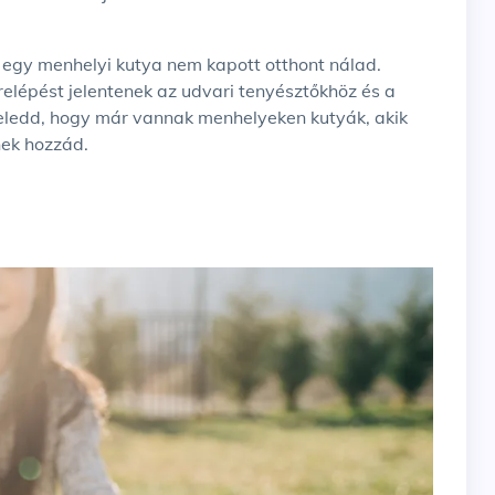
gy egy menhelyi kutya nem kapott otthont nálad.
relépést jelentenek az udvari tenyésztőkhöz és a
ledd, hogy már vannak menhelyeken kutyák, akik
nek hozzád.