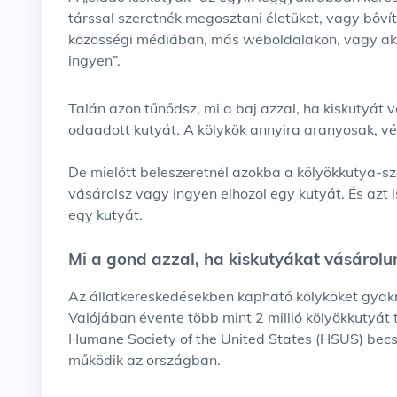
társsal szeretnék megosztani életüket, vagy bőv
közösségi médiában, más weboldalakon, vagy aká
ingyen”.
Talán azon tűnődsz, mi a baj azzal, ha kiskutyát vásárolsz, vagy elveszel valakitől egy ingyen
odaadott kutyát. A kölykök annyira aranyosak, v
De mielőtt beleszeretnél azokba a kölyökkutya-sze
vásárolsz vagy ingyen elhozol egy kutyát. És azt 
egy kutyát.
Mi a gond azzal, ha kiskutyákat vásárolu
Az állatkereskedésekben kapható kölyköket gyakran kölyökkutya-üzemek (puppy mill) látják el.
Valójában évente több mint 2 millió kölyökkutyá
Humane Society of the United States (HSUS) becs
működik az országban.