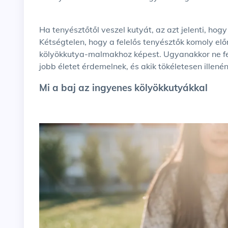
Ha tenyésztőtől veszel kutyát, az azt jelenti, ho
Kétségtelen, hogy a felelős tenyésztők komoly elő
kölyökkutya-malmakhoz képest. Ugyanakkor ne fe
jobb életet érdemelnek, és akik tökéletesen illené
Mi a baj az ingyenes kölyökkutyákkal