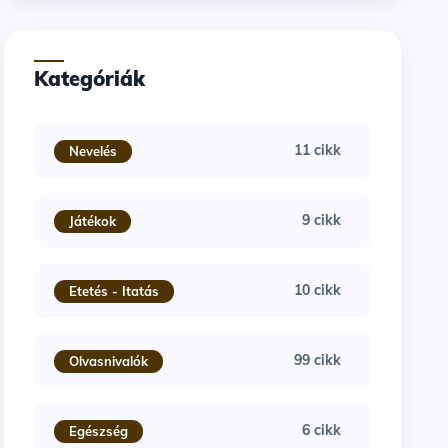
Kategóriák
11 cikk
Nevelés
9 cikk
Játékok
10 cikk
Etetés - Itatás
99 cikk
Olvasnivalók
6 cikk
Egészség