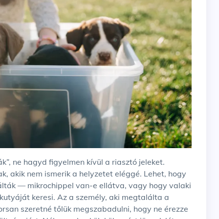
k, akik nem ismerik a helyzetet eléggé. Lehet, hogy
álták — mikrochippel van-e ellátva, vagy hogy valaki
kutyáját keresi. Az a személy, aki megtalálta a
orsan szeretné tőlük megszabadulni, hogy ne érezze