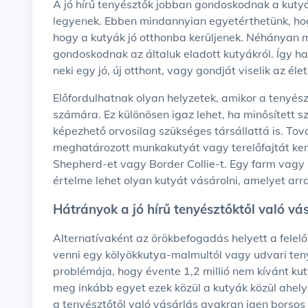
A jó hírű tenyésztők jobban gondoskodnak a kutyáikról, és biztosítják, hogy a kölykök egészségesek
legyenek. Ebben mindannyian egyetérthetünk, hogy
hogy a kutyák jó otthonba kerüljenek. Néhányan m
gondoskodnak az általuk eladott kutyákról. Így ha
neki egy jó, új otthont, vagy gondját viselik az él
Előfordulhatnak olyan helyzetek, amikor a tenyésztőtől való vásárlás a legjobb választás az Ön
számára. Ez különösen igaz lehet, ha minősített s
képezhető orvosilag szükséges társállattá is. To
meghatározott munkakutyát vagy terelőfajtát ker
Shepherd-et vagy Border Collie-t. Egy farm vag
értelme lehet olyan kutyát vásárolni, amelyet ar
Hátrányok a jó hírű tenyésztőktől való v
Alternatívaként az örökbefogadás helyett a felelős tenyésztő keresése nem olyan rossz, mint kutyát
venni egy kölyökkutya-malmultól vagy udvari teny
problémája, hogy évente 1,2 millió nem kívánt k
meg inkább egyet ezek közül a kutyák közül ahely
a tenyésztőtől való vásárlás gyakran igen borsos 