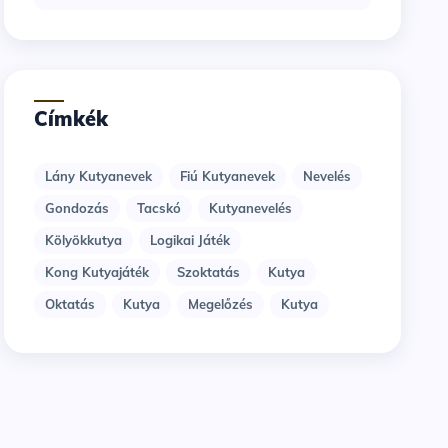
Címkék
Lány Kutyanevek
Fiú Kutyanevek
Nevelés
Gondozás
Tacskó
Kutyanevelés
Kölyökkutya
Logikai Játék
Kong Kutyajáték
Szoktatás
Kutya
Oktatás
Kutya
Megelőzés
Kutya