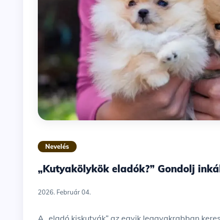
Nevelés
„Kutyakölykök eladók?” Gondolj ink
2026. Február 04.
A „eladó kiskutyák” az egyik leggyakrabban keresett kifejezés a weben azok körében, akik szőrös