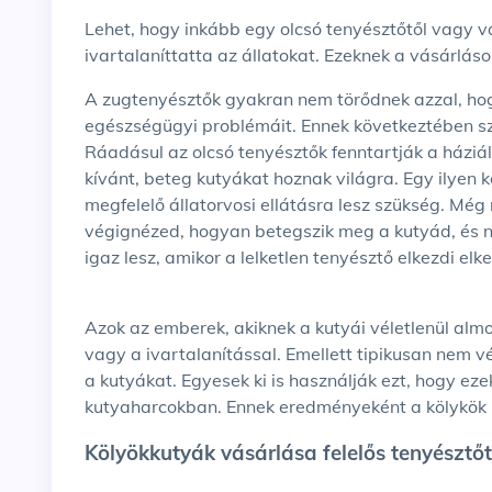
Lehet, hogy inkább egy olcsó tenyésztőtől vagy valakitől szeretnél vásárolni, aki felelőtlen volt és nem
ivartalaníttatta az állatokat. Ezeknek a vásárl
A zugtenyésztők gyakran nem törődnek azzal, hogy elkerüljék a beltenyészetet vagy a kölykök
egészségügyi problémáit. Ennek következtében szö
Ráadásul az olcsó tenyésztők fenntartják a házi
kívánt, beteg kutyákat hoznak világra. Egy ilyen
megfelelő állatorvosi ellátásra lesz szükség. Még
végignézed, hogyan betegszik meg a kutyád, és n
igaz lesz, amikor a lelketlen tenyésztő elkezdi elke
Azok az emberek, akiknek a kutyái véletlenül almot hoztak, általában nem törődnek az oltásokkal
vagy a ivartalanítással. Emellett tipikusan nem v
a kutyákat. Egyesek ki is használják ezt, hogy eze
kutyaharcokban. Ennek eredményeként a kölykök 
Kölyökkutyák vásárlása felelős tenyésztőt