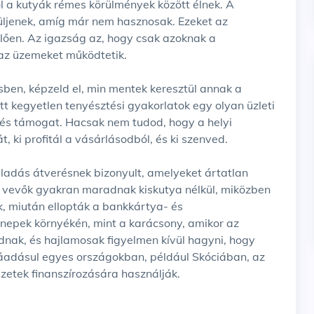
ol a kutyák rémes körülmények között élnek. A
züljenek, amíg már nem hasznosak. Ezeket az
lően. Az igazság az, hogy csak azoknak a
 az üzemeket működtetik.
sben, képzeld el, min mentek keresztül annak a
ott kegyetlen tenyésztési gyakorlatok egy olyan üzleti
dés támogat. Hacsak nem tudod, hogy a helyi
, ki profitál a vásárlásodból, és ki szenved.
ladás átverésnek bizonyult, amelyeket ártatlan
a vevők gyakran maradnak kiskutya nélkül, miközben
, miután ellopták a bankkártya- és
nepek környékén, mint a karácsony, amikor az
nak, és hajlamosak figyelmen kívül hagyni, hogy
 Ráadásul egyes országokban, például Skóciában, az
zetek finanszírozására használják.