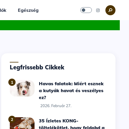
lók
Egészség
Legfrissebb Cikkek
1
Havas falatok: Miért esznek
a kutyák havat és veszélyes
ez?
2026. Február 27.
2
35 Ízletes KONG-
töltelékötlet, hogy feldobd a