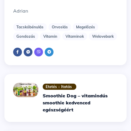
Adrian
Tacskóbénulás
Orvoslás
Megelőzés
Gondozás
Vitamin
Vitaminok
Welovebark
Etetés - Itatás
Smoothie Dog – vitamindús
smoothie kedvenced
egészségéért