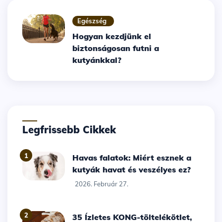
Egészség
Hogyan kezdjünk el
biztonságosan futni a
kutyánkkal?
Legfrissebb Cikkek
1
Havas falatok: Miért esznek a
kutyák havat és veszélyes ez?
2026. Február 27.
2
35 Ízletes KONG-töltelékötlet,