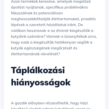
Azon termékek keresése, amelyek megelőző
ápolást nyújtanak, specifikus problémákra
fókuszálnak és potenciálisan
meghosszabbíthatják élettartamukat, proaktív
lépések a szeretett háziállatuk iránt. De
valóban hasznosak-e az étrend-kiegészítők a
kutyáink számára? Vannak-e bizonyítékok arra,
hogy ezek a kiegészítők hatékonyan segítik a
kutyák egészségének megőrzését és
élettartamának növelését?
Táplálkozási
hiányosságok
A gazdik előnyben részesíthetik, hogy házi
készítésű eledelt adnak kutyáiknak, mert ez