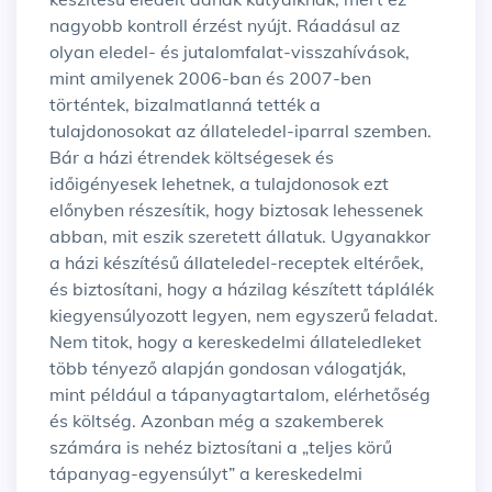
nagyobb kontroll érzést nyújt. Ráadásul az
olyan eledel- és jutalomfalat-visszahívások,
mint amilyenek 2006-ban és 2007-ben
történtek, bizalmatlanná tették a
tulajdonosokat az állateledel-iparral szemben.
Bár a házi étrendek költségesek és
időigényesek lehetnek, a tulajdonosok ezt
előnyben részesítik, hogy biztosak lehessenek
abban, mit eszik szeretett állatuk. Ugyanakkor
a házi készítésű állateledel-receptek eltérőek,
és biztosítani, hogy a házilag készített táplálék
kiegyensúlyozott legyen, nem egyszerű feladat.
Nem titok, hogy a kereskedelmi állateledleket
több tényező alapján gondosan válogatják,
mint például a tápanyagtartalom, elérhetőség
és költség. Azonban még a szakemberek
számára is nehéz biztosítani a „teljes körű
tápanyag-egyensúlyt” a kereskedelmi