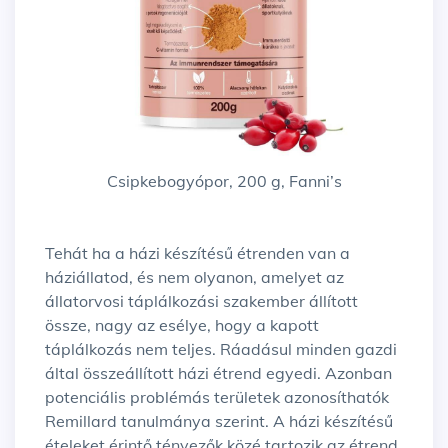
Csipkebogyópor, 200 g, Fanni’s
Tehát ha a házi készítésű étrenden van a
háziállatod, és nem olyanon, amelyet az
állatorvosi táplálkozási szakember állított
össze, nagy az esélye, hogy a kapott
táplálkozás nem teljes. Ráadásul minden gazdi
által összeállított házi étrend egyedi. Azonban
potenciális problémás területek azonosíthatók
Remillard tanulmánya szerint. A házi készítésű
ételeket érintő tényezők közé tartozik az étrend