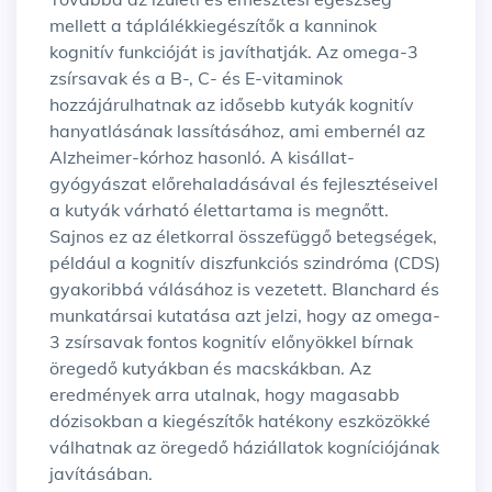
mellett a táplálékkiegészítők a kanninok
kognitív funkcióját is javíthatják. Az omega-3
zsírsavak és a B-, C- és E-vitaminok
hozzájárulhatnak az idősebb kutyák kognitív
hanyatlásának lassításához, ami embernél az
Alzheimer-kórhoz hasonló. A kisállat-
gyógyászat előrehaladásával és fejlesztéseivel
a kutyák várható élettartama is megnőtt.
Sajnos ez az életkorral összefüggő betegségek,
például a kognitív diszfunkciós szindróma (CDS)
gyakoribbá válásához is vezetett. Blanchard és
munkatársai kutatása azt jelzi, hogy az omega-
3 zsírsavak fontos kognitív előnyökkel bírnak
öregedő kutyákban és macskákban. Az
eredmények arra utalnak, hogy magasabb
dózisokban a kiegészítők hatékony eszközökké
válhatnak az öregedő háziállatok kogníciójának
javításában.