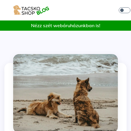
Nézz szét webáruházunkban is!