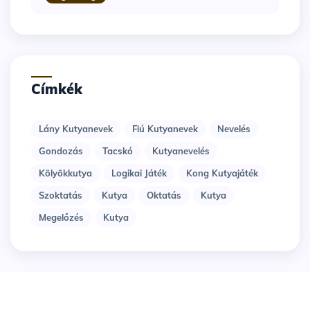
Címkék
Lány Kutyanevek
Fiú Kutyanevek
Nevelés
Gondozás
Tacskó
Kutyanevelés
Kölyökkutya
Logikai Játék
Kong Kutyajáték
Szoktatás
Kutya
Oktatás
Kutya
Megelőzés
Kutya