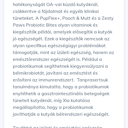
hatékonyságát OA-val küzdő kutyáknál,
csökkentve a fájdalmat és egyéb klinikai
tüneteket. A PupFlex+, Pooch & Mutt és a Zesty
Paws Probiotic Bites olyan vitaminok és
kiegészítők példái, amelyek elősegítik a kutyák
jó egészségét. Ezek a kiegészítők nemcsak az
olyan specifikus egészségügyi problémákat
támogatják, mint az ízületi egészség, hanem az
emésztőrendszer egészségét is. Például a
probiotikumok segíthetnek kiegyensúlyozni a
bélmikrobiotát, javítani az emésztést és
erősíteni az immunrendszert. Tanprasertsuk
tanulmánya kimutatta, hogy a probiotikumok
enyhíthetik a gasztrointesztinális betegségek
tüneteit kutyáknál, míg Xia kutatása
megállapította, hogy a probiotikumok
javíthatják a kutyák bélrendszeri egészségét.
Továbbá az izületi és emésztési egészség