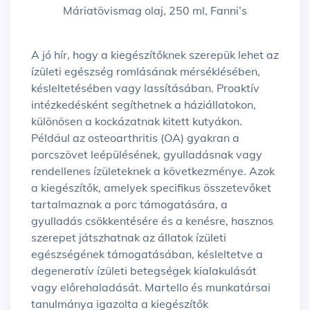
Máriatövismag olaj, 250 ml, Fanni’s
A jó hír, hogy a kiegészítőknek szerepük lehet az
ízületi egészség romlásának mérséklésében,
késleltetésében vagy lassításában. Proaktív
intézkedésként segíthetnek a háziállatokon,
különösen a kockázatnak kitett kutyákon.
Például az osteoarthritis (OA) gyakran a
porcszövet leépülésének, gyulladásnak vagy
rendellenes ízületeknek a következménye. Azok
a kiegészítők, amelyek specifikus összetevőket
tartalmaznak a porc támogatására, a
gyulladás csökkentésére és a kenésre, hasznos
szerepet játszhatnak az állatok ízületi
egészségének támogatásában, késleltetve a
degeneratív ízületi betegségek kialakulását
vagy előrehaladását. Martello és munkatársai
tanulmánya igazolta a kiegészítők